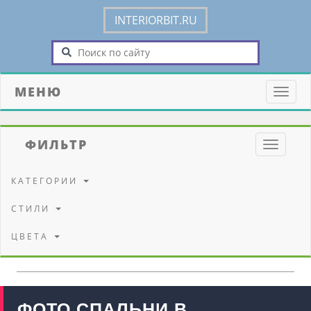
INTERIORBIT.RU
МЕНЮ
Toggle
naviga
ФИЛЬТР
Toggle
navigati
КАТЕГОРИИ
СТИЛИ
ЦВЕТА
ФОТО СПАЛЬНИ В