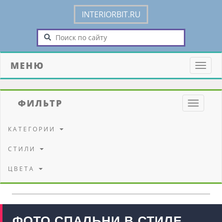
INTERIORBIT.RU
МЕНЮ
Toggle
naviga
ФИЛЬТР
Toggle
navigati
КАТЕГОРИИ
СТИЛИ
ЦВЕТА
ФОТО СПАЛЬНИ В СТИЛЕ