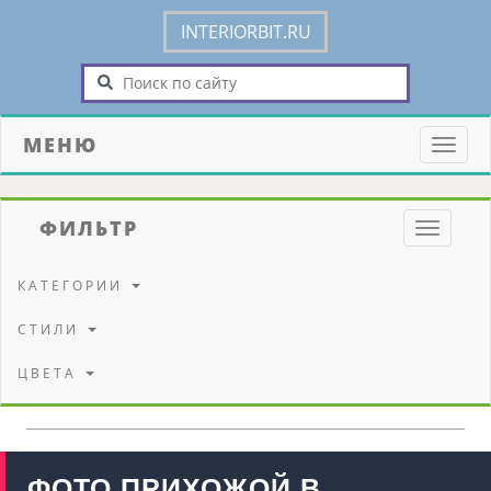
INTERIORBIT.RU
МЕНЮ
Toggle
naviga
ФИЛЬТР
Toggle
navigati
КАТЕГОРИИ
СТИЛИ
ЦВЕТА
ФОТО ПРИХОЖОЙ В