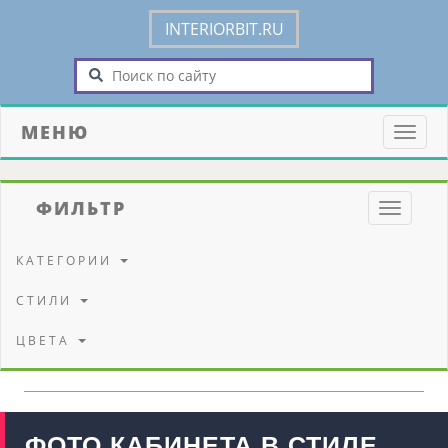
INTERIORBIT.RU
МЕНЮ
Toggle
naviga
ФИЛЬТР
Toggle
navigati
КАТЕГОРИИ
СТИЛИ
ЦВЕТА
ФОТО КАБИНЕТА В СТИЛЕ